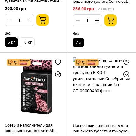
туалета Van Cat бентонитовый
кошачьего туалета Comforcat
с ароматом лаванды 5 кг
Тофу с ароматом лаванды
293.00 грн
256.00 грн
320.00 грн
комкующийся 7л (2.5кг)
Вес
Вес
5 кг
10 кг
7 л
Соевый наполнитель для
Древесный наполнитель для
кошачьего туалета AnimAll
кошачьего туалета и грызунов