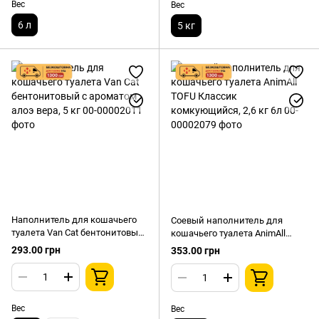
Вес
Вес
6 л
5 кг
Наполнитель для кошачьего
Соевый наполнитель для
туалета Van Cat бентонитовый
кошачьего туалета AnimAll
с ароматом алоэ вера, 5 кг
TOFU Классик комкующийся,
293.00 грн
353.00 грн
2,6 кг 6л
Вес
Вес