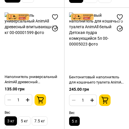
Наполнитель универсальный
Бентонитовый наполнитель
AnimAll древесный
для кошачьего туалета AnimAll
впитывающий,3 кг
белый Детская пудра
135.00 грн
245.00 грн
комкующийся 5л
Вес
Вес
3 кг
5 кг
7.5 кг
5 л