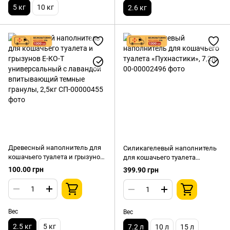
5 кг
10 кг
2.6 кг
Древесный наполнитель для
Силикагелевый наполнитель
кошачьего туалета и грызунов
для кошачьего туалета
Е-КО-Т универсальный с
«Пухнастики», 7,2л
100.00 грн
399.90 грн
лавандой впитывающий
темные гранулы, 2,5кг
Вес
Вес
2.5 кг
5 кг
7.2 л
10 л
15 л