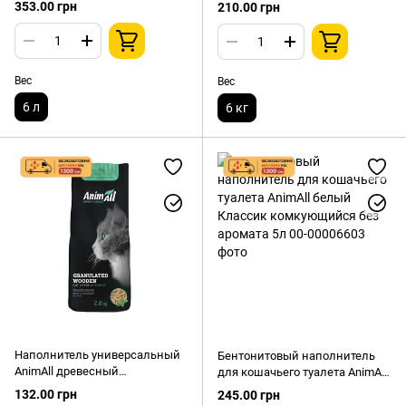
TOFU Сакура комкующийся,
Е-КО-Т универсальный
353.00 грн
210.00 грн
2,6 кг 6л
Серебряный лист
впитывающий 6кг
Вес
Вес
6 л
6 кг
Наполнитель универсальный
Бентонитовый наполнитель
AnimAll древесный
для кошачьего туалета AnimAll
впитывающий с ароматом
белый Классик комкующийся
132.00 грн
245.00 грн
мяты 2,8 кг
без аромата 5л