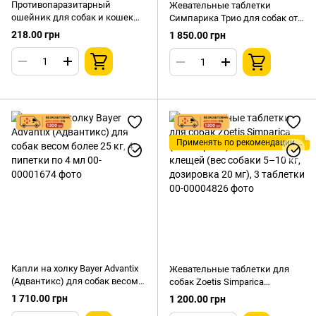
Противопаразитарный
Жевательные таблетки
ошейник для собак и кошек
Симпарика Трио для собак от
AnimAll VetLine Викер ярко-
блох клещей и гельминтов 10-
218.00 грн
1 850.00 грн
желтый 35см
20 кг 3 шт.
Применять по рекомендации ветеринара!
Капли на холку Bayer Advantix
Жевательные таблетки для
(Адвантикс) для собак весом
собак Zoetis Simparica
более 25 кг, 4 пипетки по 4 мл
(Симпарика) от блох и клещей
1 710.00 грн
1 200.00 грн
(вес собаки 5–10 кг, дозировка