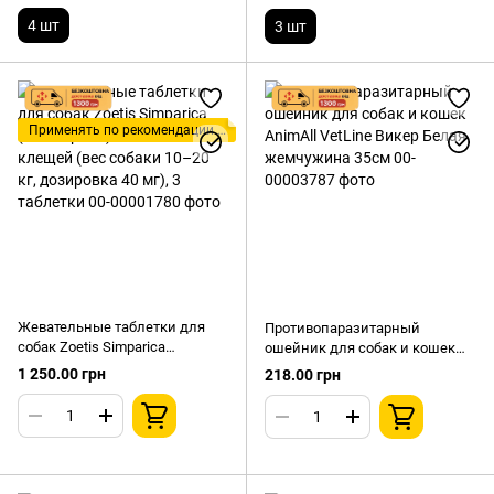
4 шт
3 шт
Применять по рекомендации ветеринара!
Жевательные таблетки для
Противопаразитарный
собак Zoetis Simparica
ошейник для собак и кошек
(Симпарика) от блох и клещей
AnimAll VetLine Викер Белая
1 250.00 грн
218.00 грн
(вес собаки 10–20 кг,
жемчужина 35см
дозировка 40 мг), 3 таблетки