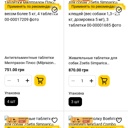
Применять по рекомендации ветеринара!
Применять по рекомендации ветеринара!
Антигельминтные таблетки
Жевательные таблетки для
Милпразон Плюс (Milprazon
собак Zoetis Simparica
Plus) для собак весом более 5
(Симпарика) от блох и клещей
751.00 грн
870.00 грн
кг, 4 таблетки
(вес собаки 1,3–2,5 кг,
дозировка 5 мг), 3 таблетки
Упаковка
Упаковка
4 шт
3 шт