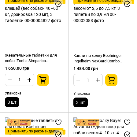
Применять по рекомендации ветеринара!
Применять по рекомендации ветеринара!
Жевательные таблетки для
Капли на холку Boehringer
собак Zoetis Simparica
Ingelheim NexGard Combo
(Симпарика) от блох и клещей
(НексГард Комбо) для кошек
1 650.00 грн
1 484.00 грн
(вес собаки 40–60 кг,
весом от 2,5 до 7,5 кг, 3
дозировка 120 мг), 3 таблетки
пипетки по 0,9 мл
Упаковка
Упаковка
3 шт
3 шт
Применять по рекомендации ветеринара!