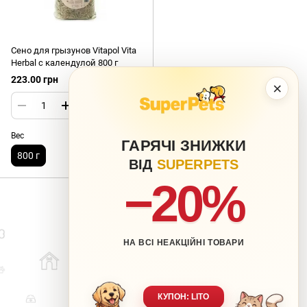
Сено для грызунов Vitapol Vita
Herbal с календулой 800 г
223.00 грн
×
Вес
ГАРЯЧІ ЗНИЖКИ
800 г
ВІД
SUPERPETS
−20%
НА ВСІ НЕАКЦІЙНІ ТОВАРИ
063 217-20-99
066 707-11-17
Контакты
Полная версия сайта
КУПОН: LITO