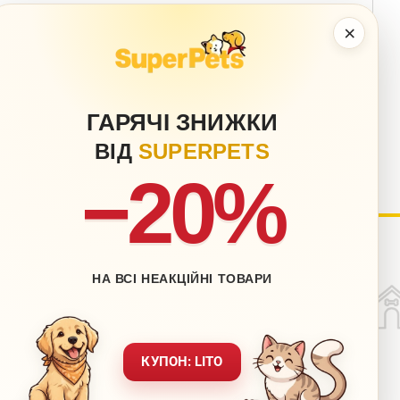
×
ГАРЯЧІ ЗНИЖКИ
ВІД
SUPERPETS
−20%
ый кабинет
Блог
НА ВСІ НЕАКЦІЙНІ ТОВАРИ
Контакты
ставка
Карта сайта
врат
Обращение к директору
КУПОН: LITO
х