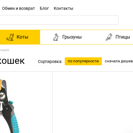
Обмен и возврат
Блог
Контакты
Коты
Грызуны
Птицы
 кошек
кошек
по популярности
сначала дешев
Сортировка: