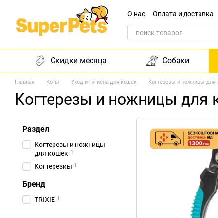
Перейти к основному контенту
О нас
Оплата и доставка
Обращение к директору
Скидки месяца
Собаки
Главная
Коты
Уход и гигиена для кошек
Когтерезы и ножницы для
Когтерезы и ножницы для 
Раздел
Когтерезы и ножницы
1
для кошек
1
Когтерезкы
Бренд
1
TRIXIE