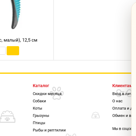
, малый), 12,5 см
Каталог
Клиентам
Скидки месяца
Вход в личн
Собаки
О нас
Коты
Оплата и до
Грызуны
Обмен и воз
Птицы
Мы в соцсетя
Рыбы и рептилии