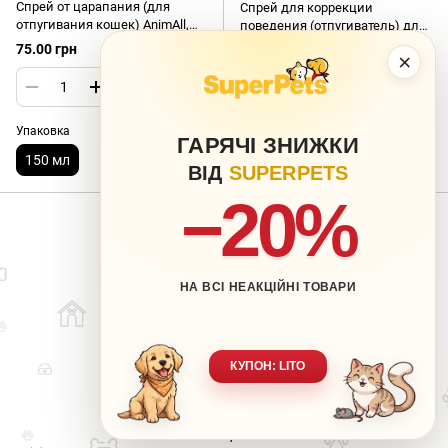
Спрей от царапания (для
Спрей для коррекции
отпугивания кошек) AnimAll,
поведения (отпугиватель) для
150 мл
собак Natural Derma Pet Bad
75.00 грн
300.63 грн
×
Habit Breaker, 750 мл
Упаковка
ГАРЯЧІ ЗНИЖКИ
150 мл
ВІД
SUPERPETS
−20%
НА ВСІ НЕАКЦІЙНІ ТОВАРИ
063 217-20-99
066 707-11-17
Контакты
Полная версия сайта
КУПОН: LITO
Карта сайта
🐶 Ваш любимец-наша забота.