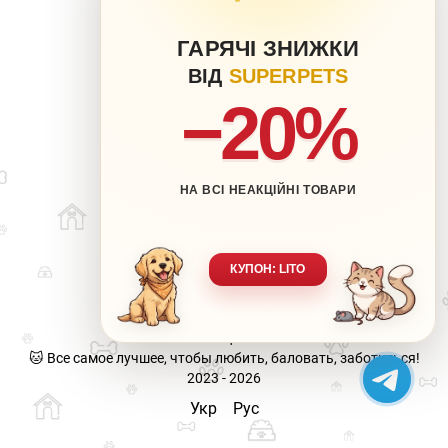
ГАРЯЧІ ЗНИЖКИ
ВІД
SUPERPETS
−20%
НА ВСІ НЕАКЦІЙНІ ТОВАРИ
063 217-20-99
066 707-11-17
Контакты
Полная версия сайта
КУПОН: LITO
Карта сайта
🐶 Ваш любимец-наша забота.
🐱 Все самое лучшее, чтобы любить, баловать, заботиться!
2023 - 2026
Укр
Рус