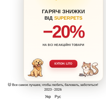
ГАРЯЧІ ЗНИЖКИ
ВІД
SUPERPETS
−20%
НА ВСІ НЕАКЦІЙНІ ТОВАРИ
063 217-20-99
066 707-11-17
Контакты
Полная версия сайта
КУПОН: LITO
Карта сайта
🐶 Ваш любимец-наша забота.
🐱 Все самое лучшее, чтобы любить, баловать, заботиться!
2023 - 2026
Укр
Рус