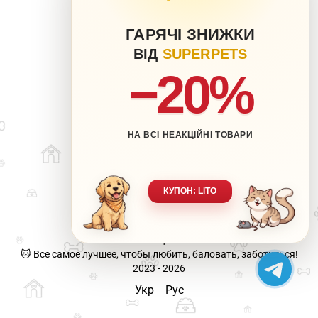
ГАРЯЧІ ЗНИЖКИ
ВІД
SUPERPETS
−20%
НА ВСІ НЕАКЦІЙНІ ТОВАРИ
063 217-20-99
066 707-11-17
Контакты
Полная версия сайта
КУПОН: LITO
Карта сайта
🐶 Ваш любимец-наша забота.
🐱 Все самое лучшее, чтобы любить, баловать, заботиться!
2023 - 2026
Укр
Рус