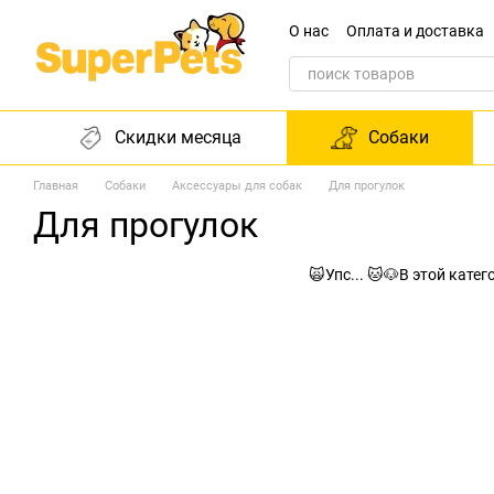
Перейти к основному контенту
О нас
Оплата и доставка
Обращение к директору
Скидки месяца
Собаки
Главная
Собаки
Аксессуары для собак
Для прогулок
Для прогулок
🙀Упс... 🐱🐶В этой кате