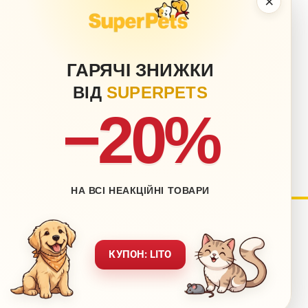
×
ГАРЯЧІ ЗНИЖКИ
ВІД
SUPERPETS
−20%
НА ВСІ НЕАКЦІЙНІ ТОВАРИ
ый кабинет
Блог
КУПОН: LITO
Контакты
ставка
Карта сайта
врат
Обращение к директору