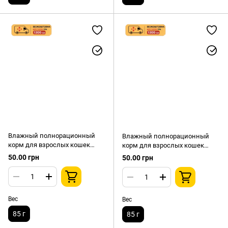
Влажный полнорационный
Влажный полнорационный
корм для взрослых кошек
корм для взрослых кошек
Farmina (Фармина) Matisse Cat
Farmina (Фармина) Matisse Cat
50.00 грн
50.00 грн
Mousse с сардиной в виде
Mousse с ягненком в виде
нежного мусса, 85 г
нежного мусса, 85 г
Вес
Вес
85 г
85 г