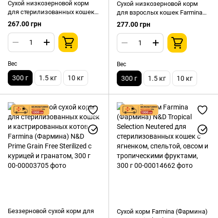
Сухой низкозерновой корм
Сухой низкозерновой корм
для стерилизованных кошек
для взрослых кошек Farmina
Farmina N&D Ancestral Grain Cat
N&D Ocean Cat Low Grain Cod &
267.00 грн
277.00 грн
Low Grain Sterilized Chicken &
Orange с треской и
Pomegranate с курицей и
апельсином, 300 г
гранатом, 300 г
Вес
Вес
300 г
1.5 кг
10 кг
300 г
1.5 кг
10 кг
Беззерновой сухой корм для
Сухой корм Farmina (Фармина)