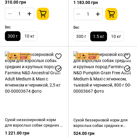
чувствительным
N&D Ancestral Grain Cat Low
310.00 грн
1 183.00 грн
пищеварением Farmina N&D
Grain Lamb & Blueberry с
Prime Cat Grain Free Lamb &
ягненком, овсом, спельтой и
Blueberry с ягненком и
черникой, 5 кг
черникой, 300 г
Вес
Вес
300 г
10 кг
300 г
1.5 кг
10 кг
Сухой низкозерновой корм
Сухой беззерновой корм для
для взрослых собак средних и
взрослых собак средних и
крупных пород Farmina N&D
крупных пород Farmina N&D
1 221.00 грн
524.00 грн
Ancestral Grain Adult Medium &
Pumpkin Grain Free Adult Medium