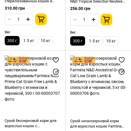
стерилизованных кошек и
N&D Tropical Selection Neutered
кастрированных котов Farmina
для стерилизованных кошек с
310.00 грн
256.00 грн
(Фармина) N&D Prime Grain
ягненком, спельтой, овсом и
Free Sterilized с курицей и
тропическими фруктами, 300 г
гранатом, 300 г
Вес
Вес
300 г
1.5 кг
10 кг
300 г
1.5 кг
10 кг
Сухой беззерновой корм для
Сухой низкозерновой корм
взрослых кошек с
для взрослых кошек Farmina