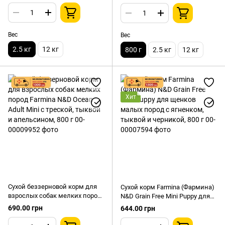
Maxi с ягненком и черникой,
& Maxi с ягненком, тыквой и
2,5 кг
черникой, 800 г
Вес
Вес
2.5 кг
12 кг
800 г
2.5 кг
12 кг
Хит
Сухой беззерновой корм для
Сухой корм Farmina (Фармина)
взрослых собак мелких пород
N&D Grain Free Mini Puppy для
Farmina N&D Ocean Adult Mini с
щенков малых пород с
690.00 грн
644.00 грн
треской, тыквой и
ягненком, тыквой и черникой,
апельсином, 800 г
800 г