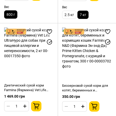
Вес
Вес
800 г
2.5 кг
7 кг
Диетический сухой корм
Беззерновой сухой корм для
Farmina (Фармина) Vet Life
котят, беременных и
UltraHypo для собак при
кормящих кошек Farmina N&D
1 469.00 грн
350.00 грн
пищевой аллергии и
(Фармина Эн-энд-Ди) Prime
непереносимости, 2 кг
Kitten Chicken & Pomegranate, с
курицей и гранатом, 300 г