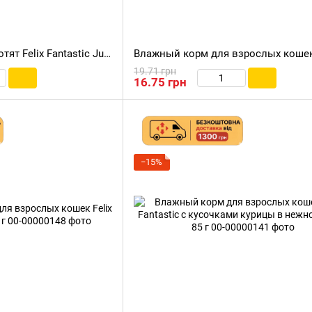
Влажный корм для котят Felix Fantastic Junior с кусочками курицы в нежном желе, 85 г
19.71 грн
16.75 грн
−15%