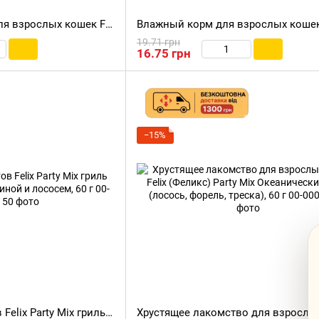
Влажный корм-суп для взрослых кошек Felix Soup с курицей, 48 г
19.71 грн
16.75 грн
−15%
Лакомства для котов Felix Party Mix гриль микс с курицей, говядиной и лососем, 60 г