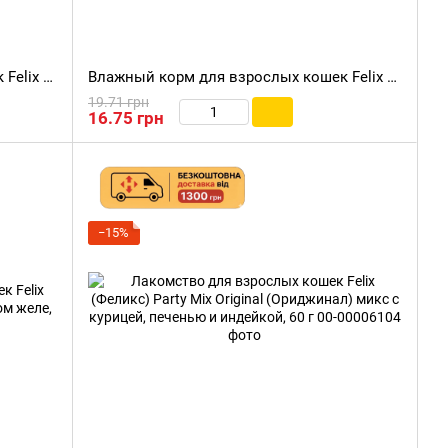
Влажный корм для взрослых кошек Felix (Феликс) Fantastic с кусочками индейки в желе, 85 г
Влажный корм для взрослых кошек Felix Sensations Jellies с кусочками утки и шпинатом в нежном желе, 85 г
19.71 грн
16.75 грн
−15%