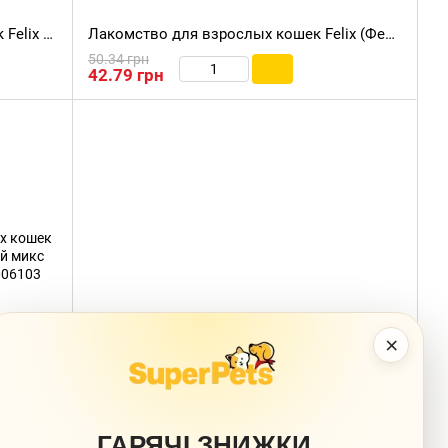
Влажный корм для взрослых кошек Felix Fantastic с кусочками курицы в нежном желе, 85 г
Лакомство для взрослых кошек Felix (Феликс) Party Mix Original (Ориджинал) микс с курицей, печенью и индейкой, 60 г
50.34 грн
42.79 грн
×
ГАРЯЧІ ЗНИЖКИ
Хрустящее лакомство для взрослых кошек Felix (Феликс) Party Mix Океанический микс (лосось, форель, треска), 60 г