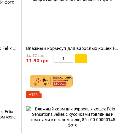
Влажный корм для взрослых кошек Felix (Феликс) Sensations Sauces с кусочками лосося и креветками в соусе, 85 г
Влажный корм-суп для взрослых кошек Felix Soup с говядиной, 48 г
14.17 грн
11.90 грн
−15%