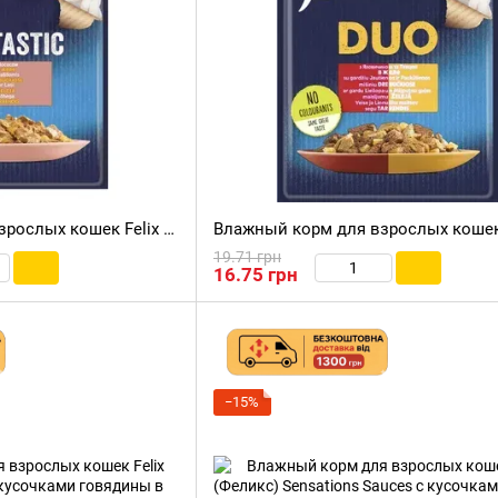
Влажный корм для взрослых кошек Felix Fantastic с кусочками лосося в нежном желе, 85 г
19.71 грн
16.75 грн
−15%