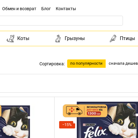
Обмен и возврат
Блог
Контакты
Коты
Грызуны
Птицы
по популярности
сначала дешев
Сортировка:
−15%