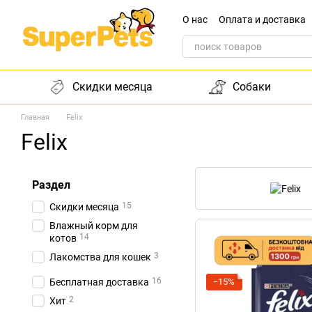
Перейти к основному контенту
О нас
Оплата и доставка
Обращение к директору
Скидки месяца
Собаки
Главная
Felix
Felix
Раздел
15
Скидки месяца
Влажный корм для
14
котов
3
Лакомства для кошек
16
Бесплатная доставка
−15%
2
Хит