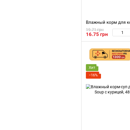
19.71 грн
16.75 грн
Хит
−16%