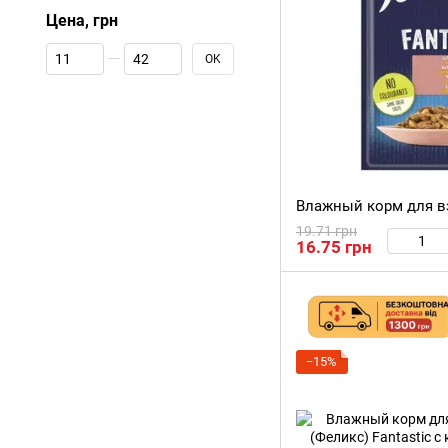
Цена, грн
От Цена, грн
До Цена, грн
OK
19.71 грн
16.75 грн
−15%