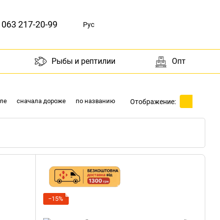
063 217-20-99
Рус
Рыбы и рептилии
Опт
ле
сначала дороже
по названию
Отображение:
−15%