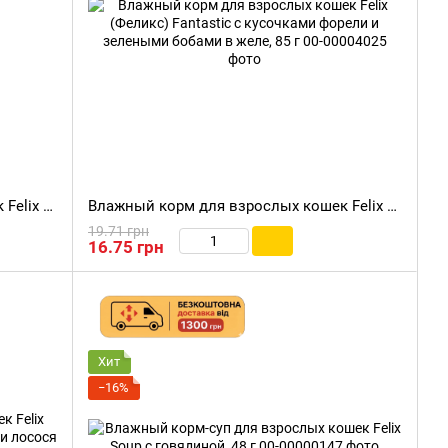
Влажный корм для взрослых кошек Felix (Феликс) Fantastic Duo с кусочками говядины и птицы в желе, 85 г
Влажный корм для взрослых кошек Felix (Феликс) Fantastic с кусочками форели и зелеными бобами в желе, 85 г
19.71 грн
16.75 грн
Хит
−16%