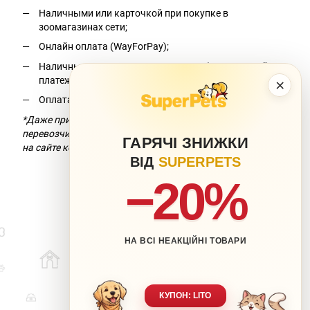
Наличными или карточкой при покупке в
зоомагазинах сети;
Онлайн оплата (WayForPay);
Наличными при получении на почте (наложенный
платеж);*
×
Оплата по реквизитам.
*Даже при условии бесплатной доставки компания-
перевозчик взимает комиссию за перевод. Подробнее —
ГАРЯЧІ ЗНИЖКИ
на сайте компании-перевозчика.
ВІД
SUPERPETS
−20%
НА ВСІ НЕАКЦІЙНІ ТОВАРИ
063 217-20-99
066 707-11-17
Контакты
Полная версия сайта
КУПОН: LITO