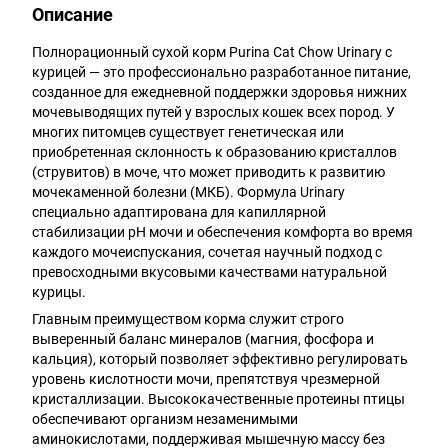
Описание
Полнорационный сухой корм Purina Cat Chow Urinary с
курицей — это профессионально разработанное питание,
созданное для ежедневной поддержки здоровья нижних
мочевыводящих путей у взрослых кошек всех пород. У
многих питомцев существует генетическая или
приобретенная склонность к образованию кристаллов
(струвитов) в моче, что может приводить к развитию
мочекаменной болезни (МКБ). Формула Urinary
специально адаптирована для капиллярной
стабилизации pH мочи и обеспечения комфорта во время
каждого мочеиспускания, сочетая научный подход с
превосходными вкусовыми качествами натуральной
курицы.
Главным преимуществом корма служит строго
выверенный баланс минералов (магния, фосфора и
кальция), который позволяет эффективно регулировать
уровень кислотности мочи, препятствуя чрезмерной
кристаллизации. Высококачественные протеины птицы
обеспечивают организм незаменимыми
аминокислотами, поддерживая мышечную массу без