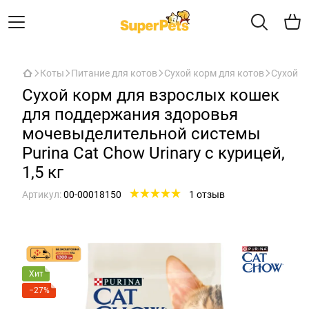
Коты
Питание для котов
Сухой корм для котов
Сухой к
Сухой корм для взрослых кошек
для поддержания здоровья
мочевыделительной системы
Purina Cat Chow Urinary с курицей,
1,5 кг
Артикул:
00-00018150
1 отзыв
Хит
−27%