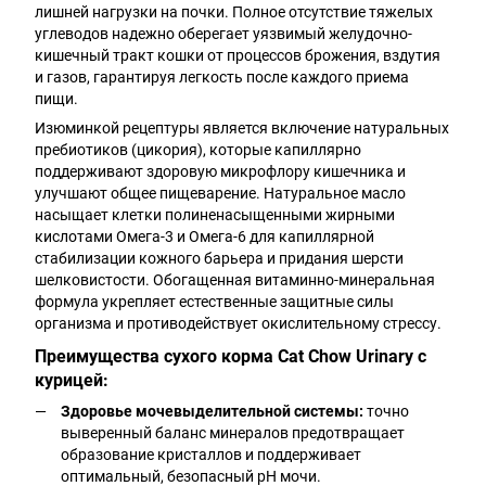
лишней нагрузки на почки. Полное отсутствие тяжелых
углеводов надежно оберегает уязвимый желудочно-
кишечный тракт кошки от процессов брожения, вздутия
и газов, гарантируя легкость после каждого приема
пищи.
Изюминкой рецептуры является включение натуральных
пребиотиков (цикория), которые капиллярно
поддерживают здоровую микрофлору кишечника и
улучшают общее пищеварение. Натуральное масло
насыщает клетки полиненасыщенными жирными
кислотами Омега-3 и Омега-6 для капиллярной
стабилизации кожного барьера и придания шерсти
шелковистости. Обогащенная витаминно-минеральная
формула укрепляет естественные защитные силы
организма и противодействует окислительному стрессу.
Преимущества сухого корма Cat Chow Urinary с
курицей:
Здоровье мочевыделительной системы:
точно
выверенный баланс минералов предотвращает
образование кристаллов и поддерживает
оптимальный, безопасный pH мочи.