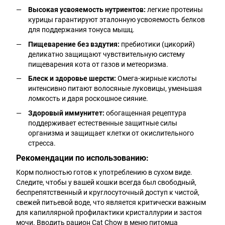
Высокая усвояемость нутриентов:
легкие протеины
курицы гарантируют эталонную усвояемость белков
для поддержания тонуса мышц.
Пищеварение без вздутия:
пребиотики (цикорий)
деликатно защищают чувствительную систему
пищеварения кота от газов и метеоризма.
Блеск и здоровье шерсти:
Омега-жирные кислоты
интенсивно питают волосяные луковицы, уменьшая
ломкость и даря роскошное сияние.
Здоровый иммунитет:
обогащенная рецептура
поддерживает естественные защитные силы
организма и защищает клетки от окислительного
стресса.
Рекомендации по использованию:
Корм полностью готов к употреблению в сухом виде.
Следите, чтобы у вашей кошки всегда был свободный,
беспрепятственный и круглосуточный доступ к чистой,
свежей питьевой воде, что является критически важным
для капиллярной профилактики кристаллурии и застоя
мочи. Вводить рацион Cat Chow в меню питомца