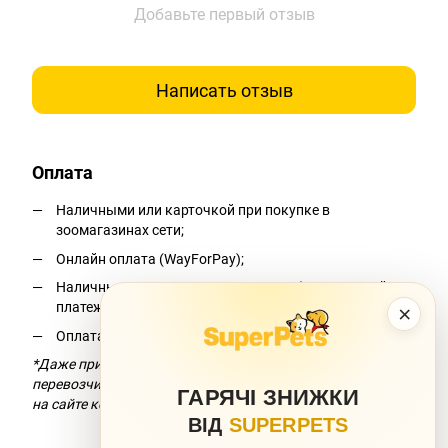
Добавьте первый отзыв
Написать отзыв
Оплата
Наличными или карточкой при покупке в
зоомагазинах сети;
Онлайн оплата (WayForPay);
Наличными при получении на почте (наложенный
платеж);*
×
Оплата по реквизитам.
*Даже при условии бесплатной доставки компания-
перевозчик взимает комиссию за перевод. Подробнее —
ГАРЯЧІ ЗНИЖКИ
на сайте компании-перевозчика.
ВІД
SUPERPETS