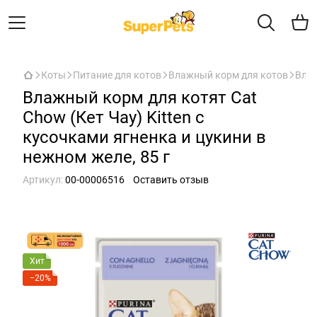
Коты
Питание для котов
Влажный корм для котов
Влаж
Влажный корм для котят Cat
Chow (Кет Чау) Kitten с
кусочками ягненка и цукини в
нежном желе, 85 г
Артикул:
00-00006516
Оставить отзыв
Хит
−20%